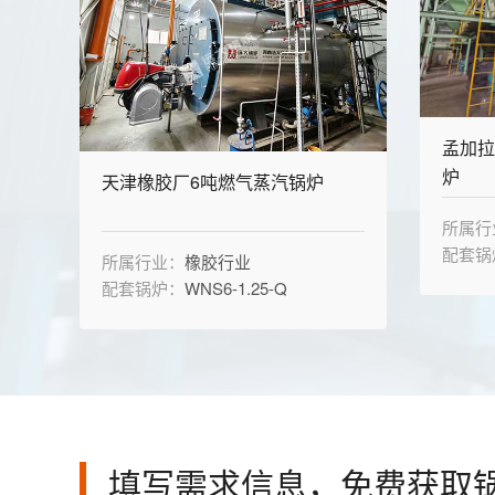
孟加拉
炉
天津橡胶厂6吨燃气蒸汽锅炉
所属行
配套锅
所属行业：
橡胶行业
配套锅炉：
WNS6-1.25-Q
填写需求信息，免费获取