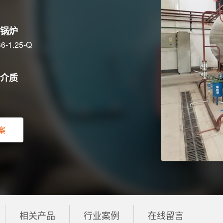
锅炉
6-1.25-Q
介质
案
相关产品
行业案例
在线留言