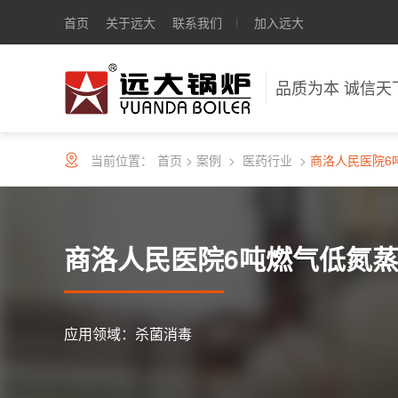
首页
关于远大
联系我们
加入远大
品质为本 诚信天
当前位置：
首页
>
案例
>
医药行业
>
商洛人民医院6吨燃气低氮
应用领域：杀菌消毒