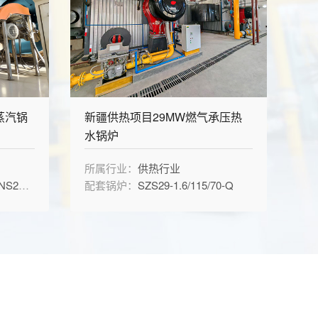
蒸汽锅
新疆供热项目29MW燃气承压热
水锅炉
所属行业：
供热行业
1.6-Q
配套锅炉：
SZS29-1.6/115/70-Q