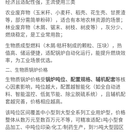
经济且适配性强，主流使用三类
农业废弃物（玉米秆、小麦秆、稻壳、花生壳、甘蔗渣
等，部分需简单粉碎），适合有本地农林资源的场景；
林业废弃物（木屑、锯末、树枝、树皮等），灰分少、
燃烧稳定，是工业常用款；
生物质成型燃料（木屑/秸秆制成的颗粒、压块），热
值高、储运便捷，适配锅炉自动化运行，能提升燃烧效
率，为工业场景优选。
二、生物质锅炉价格
生物质锅炉价格受
锅炉吨位、配置规格、辅机配套
等核
心因素影响，吨位越大，配置越智能化（如全自动进
料、智能温控、低氮节能、除尘脱硫系统），且辅机配
套越完善，价格相应越高。
该吨位区间覆盖中小型到大型全系列工业用炉型，价格
整体从数万元至数百万元不等，可精准适配1吨小型食
品加工、中吨位印染/化工/制药生产，到75吨大型园区